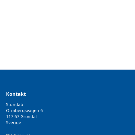
Microfiberduk 40x40cm Grön
Gröna premium mikrofiberdukar av hög kvalitet som passar
för rengöring av de flesta underlag. Passar perfekt vid
rengöring av ytor i kök och badrum med mera och kan
användas våt, lätt fuktad eller torr.
Kontakt
Stundab
Ormbergsvägen 6
117 67 Gröndal
Sverige