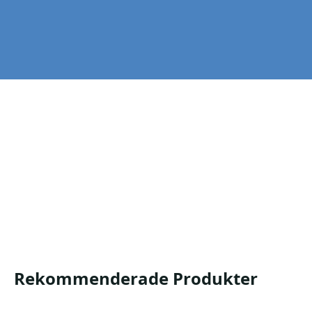
Snabblim
Antal:
Mer info finns på produktbladet.
UP710 UP713 UP707 UP708 CA777 CA778 CA778S
Produktblad
Säkerhetsdatablad
Rekommenderade Produkter