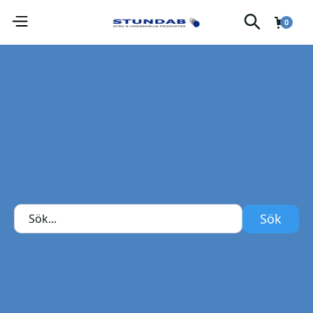
0
Olika flytningsgrader av cyanokrylat-lim.