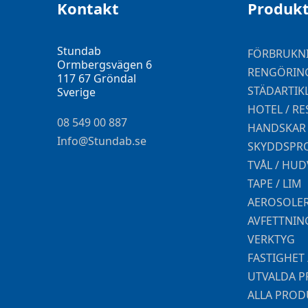
Kontakt
Produkt
Stundab
FÖRBRUKN
Ormbergsvägen 6
RENGÖRING
117 67 Gröndal
STÄDARTIK
Sverige
HOTEL / R
08 549 00 887
HANDSKAR
Info@Stundab.se
SKYDDSPR
TVÅL / HU
TAPE / LIM
AEROSOLER
AVFETTNIN
VERKTYG
FASTIGHET
UTVALDA 
ALLA PROD