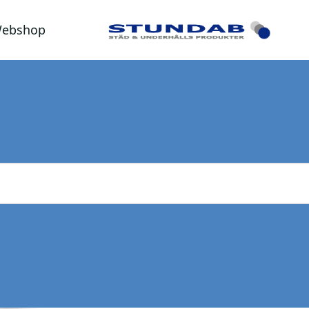
ebshop
Golvskrapa med rundade kanter 
Vikan Golvsk
Antal:
Skrapan är perfekt för hårt sitt