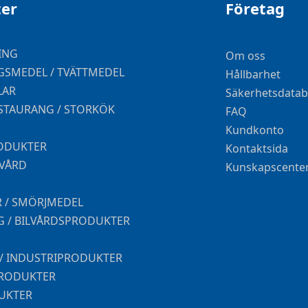
er
Företag
ING
Om oss
SMEDEL / TVÄTTMEDEL
Hållbarhet
LAR
Säkerhetsdatab
ESTAURANG / STORKÖK
FAQ
Kundkonto
ODUKTER
Kontaktsida
DVÅRD
Kunskapscente
 / SMÖRJMEDEL
G / BILVÅRDSPRODUKTER
 / INDUSTRIPRODUKTER
PRODUKTER
UKTER