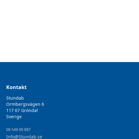
Microfiberduk 40x40cm Grön
Gröna premium mikrofiberdukar av hög kvalitet som passar
för rengöring av de flesta underlag. Passar perfekt vid
rengöring av ytor i kök och badrum med mera och kan
användas våt, lätt fuktad eller torr.
Kontakt
Stundab
Ormbergsvägen 6
117 67 Gröndal
Sverige
08 549 00 887
Info@Stundab.se