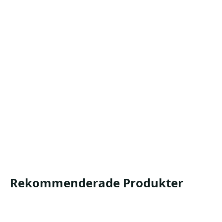
Lätt utbytbara refillförpackningar
Med ljusinsläpp - gör att det syns när det är dags att fylla
på
Livstids garanti
Mer info finns på produktbladet.
1984 1919 1916 1911 1952
Produktblad
Säkerhetsdatablad
Rekommenderade Produkter