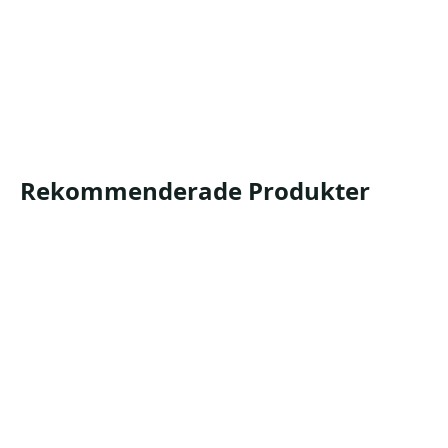
5157 5161 5163 5176 5189
Produktblad
Säkerhetsdatablad
Rekommenderade Produkter