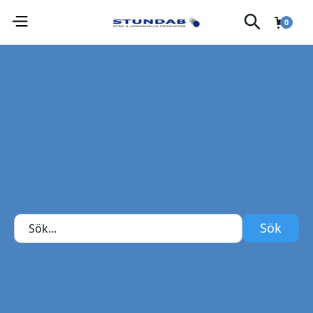
0
Syntetisk olja i sprayform för skötsel och rengöring av